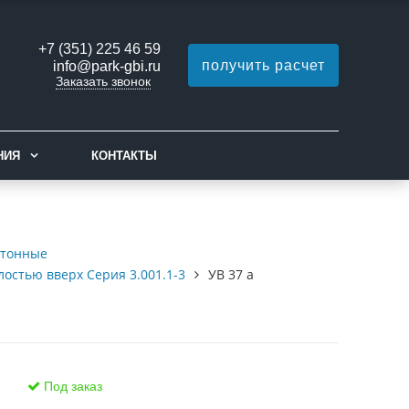
+7 (351) 225 46 59
получить расчет
info@park-gbi.ru
Заказать звонок
НИЯ
КОНТАКТЫ
етонные
остью вверх Серия 3.001.1-3
УВ 37 а
Под заказ