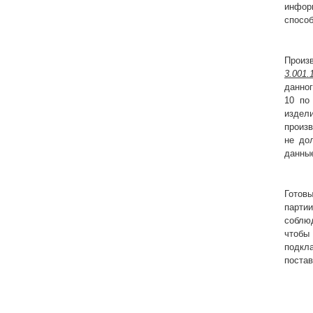
инфор
спосо
Произ
3.001.
данног
10 по
издел
произв
не до
данные
Готов
парти
соблюд
чтобы
подкл
поста