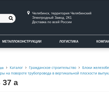
Челябинск, территория Челябинский
Электродный Завод, 2К1
Доставка по всей России
МЕТАЛЛОКОНСТРУКЦИИ
ЛОГИСТИКА
КОМПА
Каталог
Гражданское строительство
Блоки железоб
ая
ры на повороте трубопровода в вертикальной плоскости выпукл
 37 а