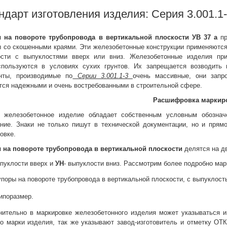
ндарт изготовления изделия: Серия 3.001.1
 на повороте трубопровода в вертикальной плоскости УВ 37 а
п
 со скошенными краями. Эти железобетонные конструкции применяются 
ости с выпуклостями вверх или вниз. Железобетонные изделия при
спользуются в условиях сухих грунтов. Их запрещается возводить 
нты, производимые по
Серии 3.001.1-3
очень массивные, они запро
тся надежными и очень востребованными в строительной сфере.
Расшифровка маркир
 железобетонное изделие обладает собственным условным обозна
ание. Знаки не только пишут в технической документации, но и прям
овке.
 на повороте трубопровода в вертикальной плоскости
делятся на дв
ыпуклости вверх и
УН
- выпуклости вниз. Рассмотрим более подробно ма
упоры на повороте трубопровода в вертикальной плоскости, с выпуклост
ипоразмер.
нительно в маркировке железобетонного изделия может указываться и
 марки изделия, так же указывают завод-изготовитель и отметку ОТК