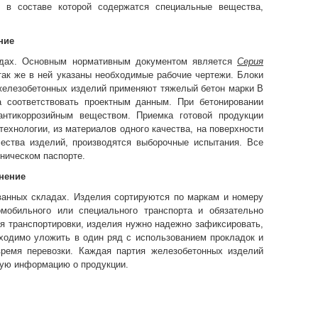
 в составе которой содержатся специальные вещества,
ние
одах. Основным нормативным документом является
Серия
 так же в ней указаны необходимые рабочие чертежи. Блоки
и железобетонных изделий применяют тяжелый бетон марки B
а соответствовать проектным данным. При бетонировании
нтикоррозийным веществом. Приемка готовой продукции
технологии, из материалов одного качества, на поверхности
чества изделий, производятся выборочные испытания. Все
ническом паспорте.
нение
ванных складах. Изделия сортируются по маркам и номеру
мобильного или специального транспорта и обязательно
я транспортировки, изделия нужно надежно зафиксировать,
ходимо уложить в один ряд с использованием прокладок и
время перевозки. Каждая партия железобетонных изделий
ную информацию о продукции.