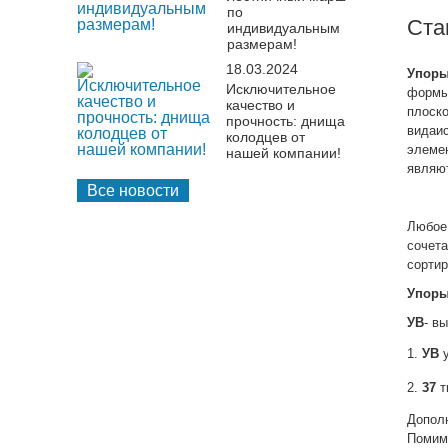
по
Ста
индивидуальным
размерам!
18.03.2024
Упоры
Исключительное
формы
качество и
плоск
прочность: днища
видаи
колодцев от
элеме
нашей компании!
являю
Все новости
Любое
сочет
сортир
Упоры
УВ
- в
1.
УВ
2.
37
т
Допол
Помимо