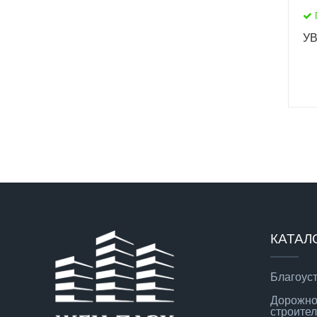
УВ
КАТАЛ
Благоус
Дорожно
строител