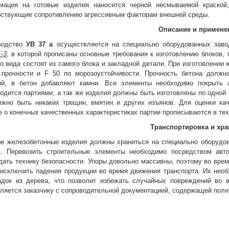
мация на готовые изделия наносится черной несмываемой краской,
бствующие сопротивлению агрессивным факторам внешней среды.
Описание и примене
водство
УВ 37 а
осуществляется на специально оборудованных зав
1-3
, в которой прописаны основные требования к изготовлению блоков,
о вида состоят из самого блока и закладной детали. При изготовлени
 прочности и F 50 по морозоустойчивости. Прочность бетона должн
ий, в бетон добавляют камни. Все элементы необходимо покрыть а
одится партиями, а так же изделия должны быть изготовлены по одной 
лжно быть никаких трещин, вмятин и других изъянов. Для оценки ка
 о конечных качественных характеристиках партии прописываются в тех
Транспортировка и хра
ые железобетонные изделия должны храниться на специально оборудо
и. Перевозить строительные элементы необходимо посредством авто
ать технику безопасности. Упоры довольно массивны, поэтому во врем
 исключить падения продукции во время движения транспорта. Их необ
адок из дерева, что позволит избежать случайных повреждений во 
вляется заказчику с сопроводительной документацией, содержащей пол