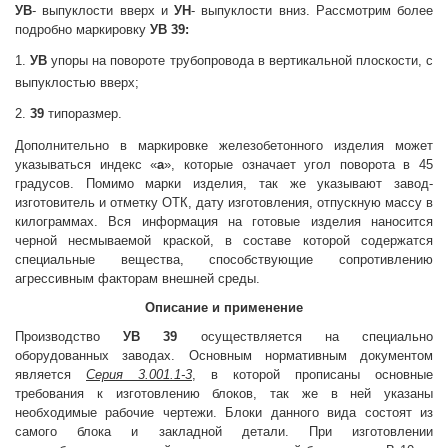
УВ
- выпуклости вверх и
УН
- выпуклости вниз. Рассмотрим более
подробно маркировку
УВ 39:
1.
УВ
упоры на повороте трубопровода в вертикальной плоскости, с
выпуклостью вверх;
2.
39
типоразмер.
Дополнительно в маркировке железобетонного изделия может
указываться индекс «
а
», которые означает угол поворота в 45
градусов. Помимо марки изделия, так же указывают завод-
изготовитель и отметку ОТК, дату изготовления, отпускную массу в
килограммах. Вся информация на готовые изделия наносится
черной несмываемой краской, в составе которой содержатся
специальные вещества, способствующие сопротивлению
агрессивным факторам внешней среды.
Описание и применение
Производство
УВ 39
осуществляется на специально
оборудованных заводах. Основным нормативным документом
является
Серия 3.001.1-3
, в которой прописаны основные
требования к изготовлению блоков, так же в ней указаны
необходимые рабочие чертежи. Блоки данного вида состоят из
самого блока и закладной детали. При изготовлении